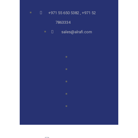
+971 55 650 5382 , +971 52
7863334
sales@alrafi.com