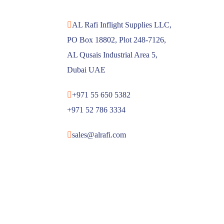
AL Rafi Inflight Supplies LLC,
PO Box 18802, Plot 248-7126,
AL Qusais Industrial Area 5,
Dubai UAE
+971 55 650 5382
+971 52 786 3334
sales@alrafi.com
QUICK LINKS